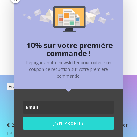
SPHERE EN TOURMALINE
280,00
€
Ajouter au panier
-10% sur votre première
commande !
Rejoignez notre newsletter pour obtenir un
coupon de réduction sur votre première
commande.
Choisir
une
langue
J'EN PROFITE
© 2017 Crystal et Lumière -
Mentions légales
- Réalisation
par
Baptiste Pagès