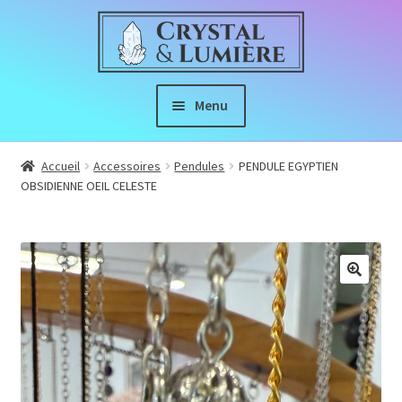
Aller
Aller
à
au
la
contenu
navigation
Menu
Boutique
Accueil
Accessoires
Pendules
PENDULE EGYPTIEN
OBSIDIENNE OEIL CELESTE
Ouvrir
À propos
le
menu
Index de Lithothérapie
enfant
🔍
Nous Suivre