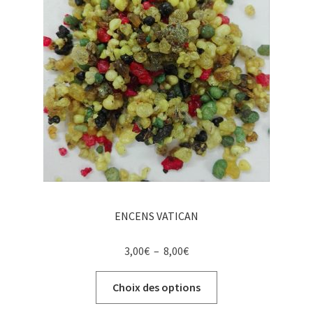
ENCENS VATICAN
Plage
3,00
€
–
8,00
€
de
Ce
prix :
Choix des options
produit
3,00€