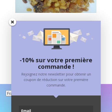
ENCENS SAINTE THERESE
Plage
4,00
€
–
10,00
€
de
Ce
prix :
Choix des options
produit
4,00€
-10% sur votre première
a
à
commande !
plusieurs
10,00€
variations.
Rejoignez notre newsletter pour obtenir un
Les
coupon de réduction sur votre première
options
commande.
peuvent
Choisir
être
une
choisies
langue
sur