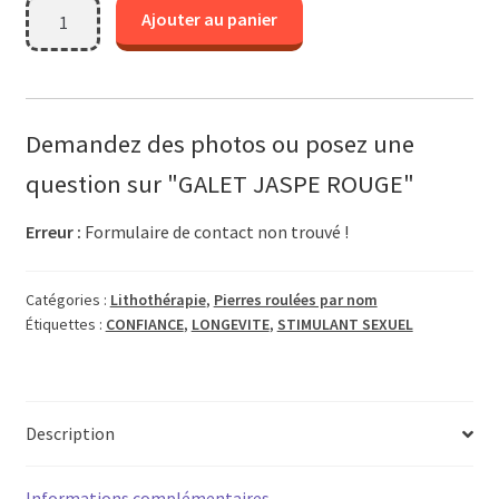
quantité
Ajouter au panier
de
GALET
JASPE
ROUGE
Demandez des photos ou posez une
question sur "GALET JASPE ROUGE"
Erreur :
Formulaire de contact non trouvé !
Catégories :
Lithothérapie
,
Pierres roulées par nom
Étiquettes :
CONFIANCE
,
LONGEVITE
,
STIMULANT SEXUEL
Description
Informations complémentaires