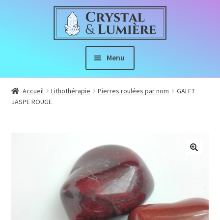
Aller
Aller
à
au
la
contenu
navigation
Menu
Boutique
Accueil
Lithothérapie
Pierres roulées par nom
GALET
JASPE ROUGE
Ouvrir
À propos
le
menu
Index de Lithothérapie
enfant
🔍
Nous Suivre