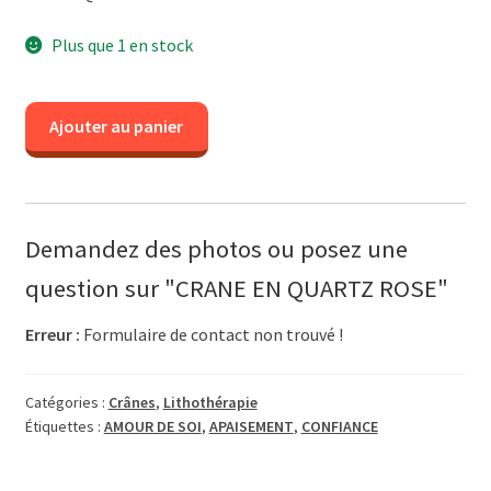
Plus que 1 en stock
quantité
Ajouter au panier
de
CRANE
EN
QUARTZ
Demandez des photos ou posez une
ROSE
question sur "CRANE EN QUARTZ ROSE"
Erreur :
Formulaire de contact non trouvé !
Catégories :
Crânes
,
Lithothérapie
Étiquettes :
AMOUR DE SOI
,
APAISEMENT
,
CONFIANCE