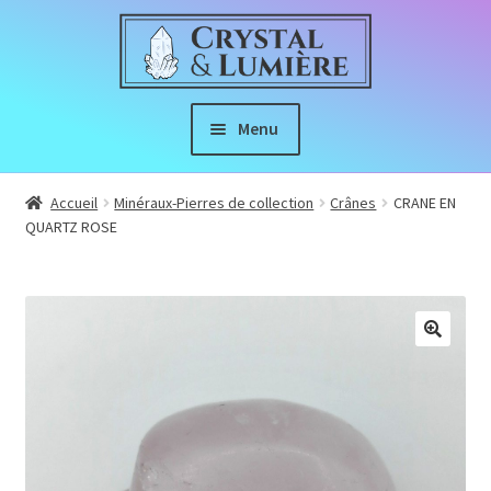
Aller
Aller
à
au
la
contenu
navigation
Menu
Boutique
Accueil
Minéraux-Pierres de collection
Crânes
CRANE EN
QUARTZ ROSE
Ouvrir
À propos
le
menu
Index de Lithothérapie
enfant
🔍
Nous Suivre