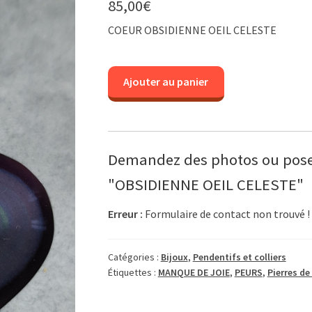
85,00
€
COEUR OBSIDIENNE OEIL CELESTE
quantité
Ajouter au panier
de
OBSIDIENNE
OEIL
CELESTE
Demandez des photos ou pose
"OBSIDIENNE OEIL CELESTE"
Erreur :
Formulaire de contact non trouvé !
Catégories :
Bijoux
,
Pendentifs et colliers
Étiquettes :
MANQUE DE JOIE
,
PEURS
,
Pierres de