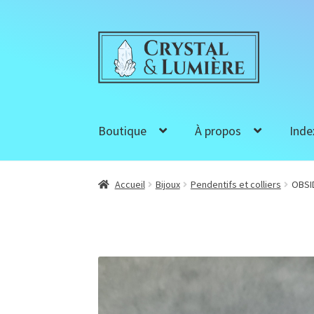
Aller
Aller
à
au
la
contenu
navigation
Boutique
À propos
Inde
Accueil
Bijoux
Pendentifs et colliers
OBSI