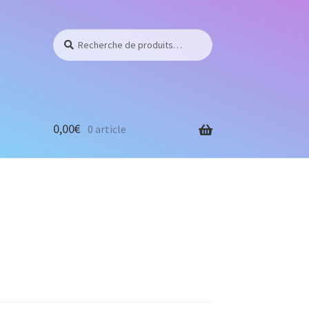
Recherche
Recherche
pour :
0,00
€
0 article