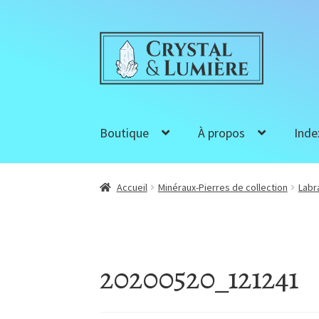
Aller
Aller
à
au
la
contenu
navigation
Boutique
À propos
Inde
Accueil
Minéraux-Pierres de collection
Labr
20200520_121241