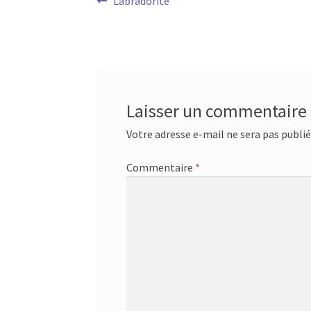
Navigation
Article
Labradorite
précédent :
de
l’article
Laisser un commentaire
Votre adresse e-mail ne sera pas publié
Commentaire
*