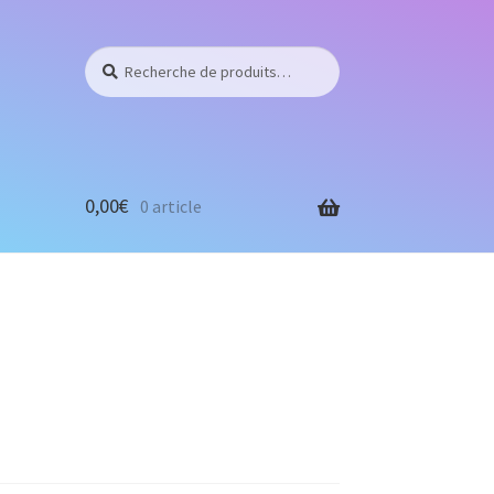
Recherche
Recherche
pour :
0,00
€
0 article