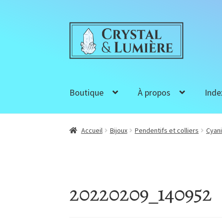
Aller
Aller
à
au
la
contenu
navigation
Boutique
À propos
Inde
Accueil
Bijoux
Pendentifs et colliers
Cyan
20220209_140952