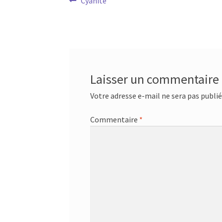
Navigation
Article
Cyanite
précédent :
de
l’article
Laisser un commentaire
Votre adresse e-mail ne sera pas publié
Commentaire
*