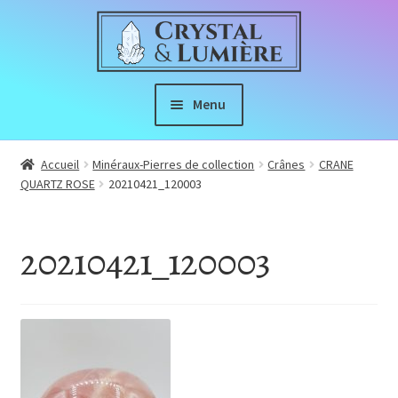
Aller
Aller
à
au
la
contenu
navigation
Menu
Boutique
Accueil
Minéraux-Pierres de collection
Crânes
CRANE
QUARTZ ROSE
20210421_120003
Ouvrir
À propos
le
20210421_120003
menu
Index de Lithothérapie
enfant
Nous Suivre