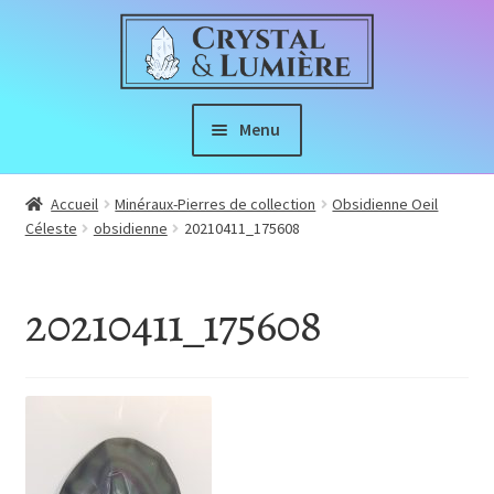
Aller
Aller
à
au
la
contenu
navigation
Menu
Boutique
Accueil
Minéraux-Pierres de collection
Obsidienne Oeil
Céleste
obsidienne
20210411_175608
Ouvrir
À propos
le
20210411_175608
menu
Index de Lithothérapie
enfant
Nous Suivre